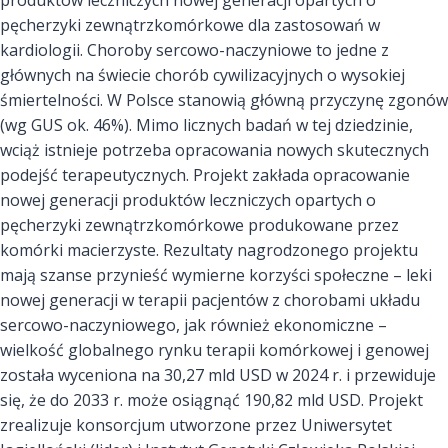
produktów leczniczych nowej generacji opartych o
pęcherzyki zewnątrzkomórkowe dla zastosowań w
kardiologii. Choroby sercowo-naczyniowe to jedne z
głównych na świecie chorób cywilizacyjnych o wysokiej
śmiertelności. W Polsce stanowią główną przyczynę zgonów
(wg GUS ok. 46%). Mimo licznych badań w tej dziedzinie,
wciąż istnieje potrzeba opracowania nowych skutecznych
podejść terapeutycznych. Projekt zakłada opracowanie
nowej generacji produktów leczniczych opartych o
pęcherzyki zewnątrzkomórkowe produkowane przez
komórki macierzyste. Rezultaty nagrodzonego projektu
mają szanse przynieść wymierne korzyści społeczne – leki
nowej generacji w terapii pacjentów z chorobami układu
sercowo-naczyniowego, jak również ekonomiczne –
wielkość globalnego rynku terapii komórkowej i genowej
została wyceniona na 30,27 mld USD w 2024 r. i przewiduje
się, że do 2033 r. może osiągnąć 190,82 mld USD. Projekt
zrealizuje konsorcjum utworzone przez Uniwersytet