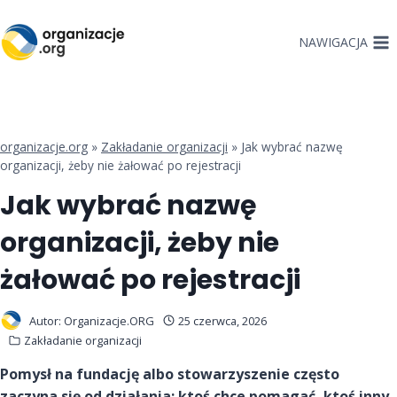
Przejdź
do
NAWIGACJA
treści
organizacje.org
»
Zakładanie organizacji
»
Jak wybrać nazwę
organizacji, żeby nie żałować po rejestracji
Jak wybrać nazwę
organizacji, żeby nie
żałować po rejestracji
Autor:
Organizacje.ORG
25 czerwca, 2026
Zakładanie organizacji
Pomysł na fundację albo stowarzyszenie często
zaczyna się od działania: ktoś chce pomagać, ktoś inny