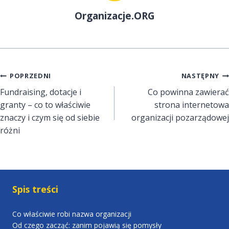
Organizacje.ORG
Nawigacja
POPRZEDNI
NASTĘPNY
Fundraising, dotacje i
Co powinna zawierać
wpisu
granty – co to właściwie
strona internetowa
znaczy i czym się od siebie
organizacji pozarządowej
różni
Spis treści
Co właściwie robi nazwa organizacji
Od czego zacząć: zanim pojawią się pomysły